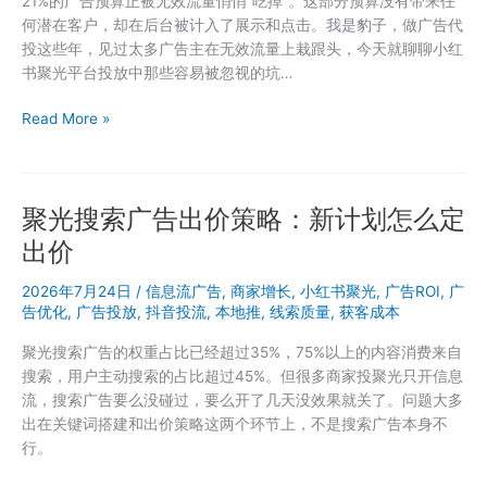
21%的广告预算正被无效流量悄悄”吃掉”。这部分预算没有带来任
来
何潜在客户，却在后台被计入了展示和点击。我是豹子，做广告代
越
投这些年，见过太多广告主在无效流量上栽跟头，今天就聊聊小红
短，
书聚光平台投放中那些容易被忽视的坑…
代
投
小
Read More »
内
红
部
书
怎
聚
么
聚光搜索广告出价策略：新计划怎么定
光
应
投
对
出价
放
的
ROI
2026年7月24日
/
信息流广告
,
商家增长
,
小红书聚光
,
广告ROI
,
广
怎
告优化
,
广告投放
,
抖音投流
,
本地推
,
线索质量
,
获客成本
么
聚光搜索广告的权重占比已经超过35%，75%以上的内容消费来自
算？
搜索，用户主动搜索的占比超过45%。但很多商家投聚光只开信息
教
流，搜索广告要么没碰过，要么开了几天没效果就关了。问题大多
你
出在关键词搭建和出价策略这两个环节上，不是搜索广告本身不
用
行。
数
据