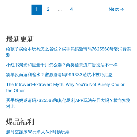
放
两
ROI
1
2
…
4
Next
→
倍
到
底
怎
么
最新更新
算
才
给孩子买绘本玩具怎么省钱？买手妈妈邀请码7625568母婴消费实
准？
测
做
小红书聚光和巨量千川怎么选？两类信息流广告投法不一样
代
凑单反而返利缩水？蜜源邀请码999333避坑小技巧汇总
投
这
The Introvert-Extrovert Myth: Why You’re Not Purely One or
些
the Other
年
买手妈妈邀请码7625568和其他返利APP玩法差异大吗？横向实测
见
对比
到
的
爆品福利
计
算
超时空蹦床88元单人3小时畅玩票
误