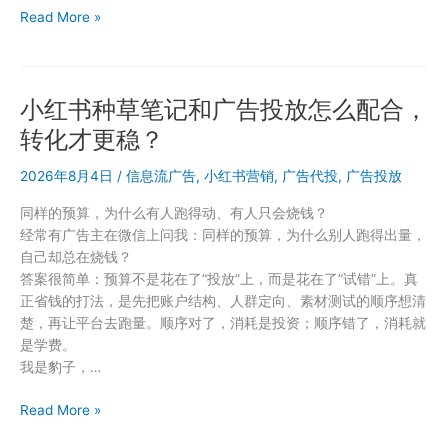
信
聚
Read More »
息
光
流
投
广
放
告
小红书种草笔记和广告投放怎么配合，
隐
投
形
法
转化才更稳？
衰
不
减
2026年8月4日
/
信息流广告
,
小红书营销
,
广告代投
,
广告投放
一
曲
样
同样的预算，为什么有人跑得动、有人只会烧钱？
线：
经常有广告主在微信上问我：同样的预算，为什么别人跑得出量，
90
自己却总在烧钱？
天
答案很简单：预算不是花在了”投放”上，而是花在了”试错”上。真
内
正省钱的打法，是先把账户结构、人群定向、素材测试的顺序想清
ROI
楚，再让平台去跑量。顺序对了，消耗是投资；顺序错了，消耗就
变
是学费。
化
我是豹子，…
规
律
小
Read More »
拆
红
解