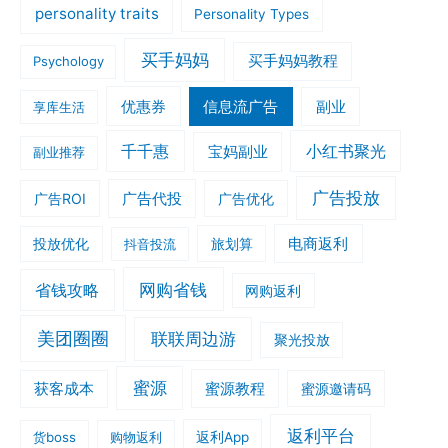
personality traits
Personality Types
买手妈妈
买手妈妈教程
Psychology
优惠券
信息流广告
副业
享库生活
千千惠
小红书聚光
宝妈副业
副业推荐
广告投放
广告ROI
广告代投
广告优化
旅划算
电商返利
投放优化
抖音投流
网购省钱
省钱攻略
网购返利
美团圈圈
联联周边游
聚光投放
蜜源
获客成本
蜜源教程
蜜源邀请码
返利平台
货boss
购物返利
返利App