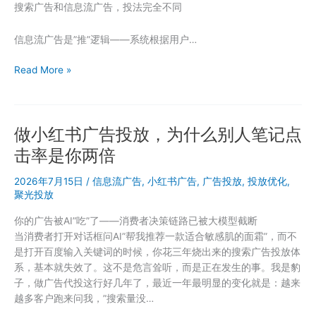
搜索广告和信息流广告，投法完全不同
倒
推
信息流广告是”推”逻辑——系统根据用户…
真
实
聚
Read More »
转
光
化
搜
成
索
本
做小红书广告投放，为什么别人笔记点
广
告
击率是你两倍
出
价
2026年7月15日
/
信息流广告
,
小红书广告
,
广告投放
,
投放优化
,
策
聚光投放
略：
你的广告被AI”吃”了——消费者决策链路已被大模型截断
新
当消费者打开对话框问AI”帮我推荐一款适合敏感肌的面霜”，而不
计
是打开百度输入关键词的时候，你花三年烧出来的搜索广告投放体
划
系，基本就失效了。这不是危言耸听，而是正在发生的事。我是豹
怎
子，做广告代投这行好几年了，最近一年最明显的变化就是：越来
么
越多客户跑来问我，”搜索量没…
定