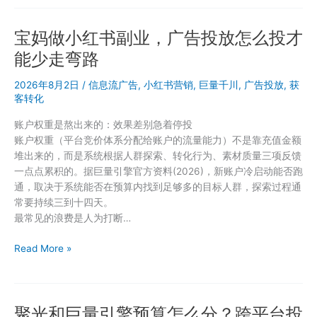
书
种
宝妈做小红书副业，广告投放怎么投才
草
笔
能少走弯路
记
和
2026年8月2日
/
信息流广告
,
小红书营销
,
巨量千川
,
广告投放
,
获
广
客转化
告
账户权重是熬出来的：效果差别急着停投
投
账户权重（平台竞价体系分配给账户的流量能力）不是靠充值金额
放
堆出来的，而是系统根据人群探索、转化行为、素材质量三项反馈
怎
一点点累积的。据巨量引擎官方资料(2026)，新账户冷启动能否跑
么
通，取决于系统能否在预算内找到足够多的目标人群，探索过程通
配
常要持续三到十四天。
合，
最常见的浪费是人为打断…
转
化
宝
Read More »
才
妈
更
做
稳？
小
聚光和巨量引擎预算怎么分？跨平台投
红