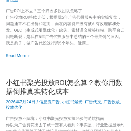
怎
广告ROI上不去？三个归因多数团队忽略了
么
广告投放ROI持续走低，根据我5年广告代投服务中的实操复盘，
分？
问题通常不在出价和定向，而在内容资产没有被AI有效理解和分
跨
发。GEO（生成式引擎优化）缺失、素材语义标签模糊、跨平台归
平
因链断裂，是我在5年广告代投服务中总结的三个最关键的归因。
台
我是豹子，做广告代投这行第5个年头。近两…
投
放
信
Read More »
的
息
黄
流
金
广
比
小红书聚光投放ROI怎么算？教你用数
告
例
素
据倒推真实转化成本
材
生
2026年7月24日
/
信息流广告
,
小红书聚光
,
广告代投
,
广告投放
,
命
投放优化
周
广告投放不踩坑：小红书聚光投放实操经验与避坑指南
期
你以为广告费花出去了就一定有人看到？事实是，行业数据显示约
越