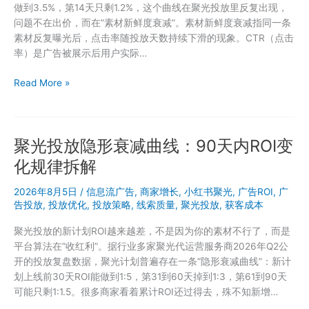
做到3.5%，第14天只剩1.2%，这个曲线在聚光投放里反复出现，
问题不在出价，而在”素材新鲜度衰减”。素材新鲜度衰减指同一条
素材反复曝光后，点击率随投放天数持续下滑的现象。CTR（点击
率）是广告被展示后用户实际…
小
Read More »
红
书
聚
聚光投放隐形衰减曲线：90天内ROI变
光
和
化规律拆解
巨
量
2026年8月5日
/
信息流广告
,
商家增长
,
小红书聚光
,
广告ROI
,
广
千
告投放
,
投放优化
,
投放策略
,
线索质量
,
聚光投放
,
获客成本
川
聚光投放的新计划ROI越来越差，不是因为你的素材不行了，而是
怎
平台算法在”收红利”。据行业多家聚光代运营服务商2026年Q2公
么
开的投放复盘数据，聚光计划普遍存在一条”隐形衰减曲线”：新计
选？
划上线前30天ROI能做到1:5，第31到60天掉到1:3，第61到90天
两
可能只剩1:1.5。很多商家看着累计ROI还过得去，殊不知新增…
类