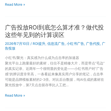
出
做
Read More »
价
小
红
书
广告投放ROI到底怎么算才准？做代投
广
告
这些年见到的计算误区
投
放，
2026年7月10日
/
ROI提升
,
信息流广告
,
小红书广告
,
广告代投
,
广
为
告投放
什
小红书/聚光：真实感为什么成为点击率的加速器
么
聚光平台上跑量最好的素材，往往不是精修大片，而是带点”毛边”
别
的真实记录。近两年一个很明显的变化是——小红书用户对”广告
人
感”的辨识度非常高，一条看起来像真实用户分享的笔记，点击率
笔
可能是品牌模板素材的2-3倍。对比后台数据，纯AI生成的素材在
记
聚光投放中，第7天点击留存率比人工把…
点
击
广
Read More »
率
告
是
投
你