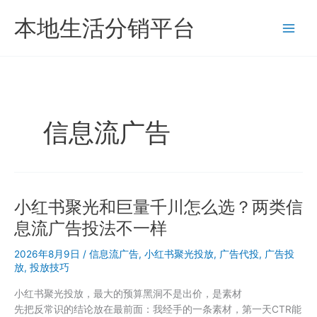
跳
本地生活分销平台
至
内
容
信息流广告
小红书聚光和巨量千川怎么选？两类信
息流广告投法不一样
2026年8月9日
/
信息流广告
,
小红书聚光投放
,
广告代投
,
广告投
放
,
投放技巧
小红书聚光投放，最大的预算黑洞不是出价，是素材
先把反常识的结论放在最前面：我经手的一条素材，第一天CTR能