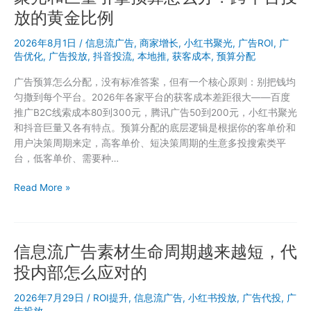
书
放的黄金比例
副
业，
2026年8月1日
/
信息流广告
,
商家增长
,
小红书聚光
,
广告ROI
,
广
广
告优化
,
广告投放
,
抖音投流
,
本地推
,
获客成本
,
预算分配
告
广告预算怎么分配，没有标准答案，但有一个核心原则：别把钱均
投
匀撒到每个平台。2026年各家平台的获客成本差距很大——百度
放
推广B2C线索成本80到300元，腾讯广告50到200元，小红书聚光
怎
和抖音巨量又各有特点。预算分配的底层逻辑是根据你的客单价和
么
用户决策周期来定，高客单价、短决策周期的生意多投搜索类平
投
台，低客单价、需要种…
才
能
聚
Read More »
少
光
走
和
弯
巨
路
信息流广告素材生命周期越来越短，代
量
引
投内部怎么应对的
擎
预
2026年7月29日
/
ROI提升
,
信息流广告
,
小红书投放
,
广告代投
,
广
算
告投放