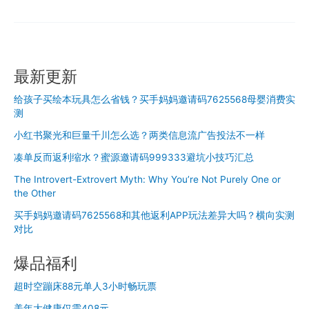
乐
E
家
怎
么
最新更新
做
分
给孩子买绘本玩具怎么省钱？买手妈妈邀请码7625568母婴消费实
销？
测
加
小红书聚光和巨量千川怎么选？两类信息流广告投法不一样
入
达
凑单反而返利缩水？蜜源邀请码999333避坑小技巧汇总
人
The Introvert-Extrovert Myth: Why You’re Not Purely One or
赚
the Other
佣
金
买手妈妈邀请码7625568和其他返利APP玩法差异大吗？横向实测
对比
爆品福利
超时空蹦床88元单人3小时畅玩票
美年大健康仅需408元