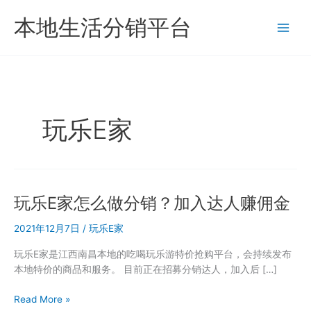
跳
本地生活分销平台
至
内
容
玩乐E家
玩乐E家怎么做分销？加入达人赚佣金
2021年12月7日
/
玩乐E家
玩乐E家是江西南昌本地的吃喝玩乐游特价抢购平台，会持续发布
本地特价的商品和服务。 目前正在招募分销达人，加入后 […]
玩
Read More »