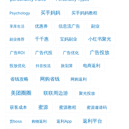
买手妈妈
买手妈妈教程
Psychology
优惠券
信息流广告
副业
享库生活
千千惠
小红书聚光
宝妈副业
副业推荐
广告投放
广告ROI
广告代投
广告优化
旅划算
电商返利
投放优化
抖音投流
网购省钱
省钱攻略
网购返利
美团圈圈
联联周边游
聚光投放
蜜源
获客成本
蜜源教程
蜜源邀请码
返利平台
货boss
购物返利
返利App