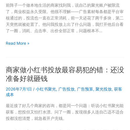
前阵子一个做本地生活的商家找到我，说自己的聚光账户被限流
果
了，商业权益永久受限。他很不理解——广告素材每条都是平台审
不
核通过的，投流也一直在正常消耗，前一天还花了两千多块，第二
对
天突然就被处置了。他问我投放上出了什么问题，我打开他后台看
先
了一圈，消耗、点击率、出价全部正常，问题根本不…
检
查
投
Read More »
这
了
三
三
个
千
地
商家做小红书投放最容易犯的错：还没
块
方
聚
准备好就砸钱
光，
第
2026年7月1日
/
小红书聚光
,
广告投放
,
广告预算
,
聚光投放
,
获客
二
成本
天
最近接了好几个商家的咨询，都是同一个问题：听说小红书聚光能
账
获客，想投但又怕打水漂。问了一圈，发现很多人连自己适不适合
号
投都没想清楚，就急着开户充钱。
被
限