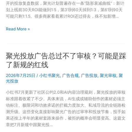
开的投放复盘数据，聚光计划普遍存在一条”隐形衰减曲线”：新计
划上线前30天ROI能做到1:5，第31到60天掉到1:3，第61到90天
可能只剩1:1.5。很多商家看着累计ROI还过得去，殊不知新增…
聚
Read More »
光
投
放
聚光投放广告总过不了审核？可能是踩
隐
形
了新规的红线
衰
减
2026年7月25日
/
小红书聚光
,
广告合规
,
广告投放
,
聚光审核
,
聚
曲
光投放
线：
小红书7月更新了社区公约2.0和AI内容治理规则，聚光投放的审核
90
标准跟着收紧了不少。具体来说，AI生成或辅助创作的素材必须主
天
动标注、极限词和功效承诺的拦截力度加大、私域导流的全链路检
内
测升级。这些变化直接影响聚光广告的过审率和投放节奏，投手如
ROI
果还按上半年的素材套路来操作，被拒的概率会明显变高。这篇文
变
章把7月新规中跟聚光投…
化