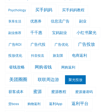
买手妈妈
买手妈妈教程
Psychology
优惠券
信息流广告
副业
享库生活
千千惠
小红书聚光
宝妈副业
副业推荐
广告投放
广告ROI
广告代投
广告优化
旅划算
电商返利
投放优化
抖音投流
网购省钱
省钱攻略
网购返利
美团圈圈
联联周边游
聚光投放
蜜源
获客成本
蜜源教程
蜜源邀请码
返利平台
货boss
购物返利
返利App