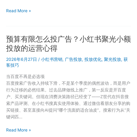
备
小
Read More »
好
红
就
书
砸
聚
钱
预算有限怎么投广告？小红书聚光小额
光
AI
投放的运营心得
素
材
2026年6月27日
/
小红书营销
,
广告投放
,
投放优化
,
聚光投放
,
获
生
客技巧
成：
当百度不再是必选项
别
百度搜索广告收入持续下滑，不是某个季度的偶然波动，而是用户
急
行为迁移的必然结果。过去品牌做线上推广，第一反应是开百度
着
户、买关键词。但现在消费决策路径已经变了——Z世代在抖音搜
兴
索产品评测、在小红书搜真实使用体验、通过微信看朋友分享的购
奋，
买链接、甚至直接向AI提问”哪个洗面奶适合油皮”。搜索行为从”关
先
键词匹…
看
这
预
Read More »
几
算