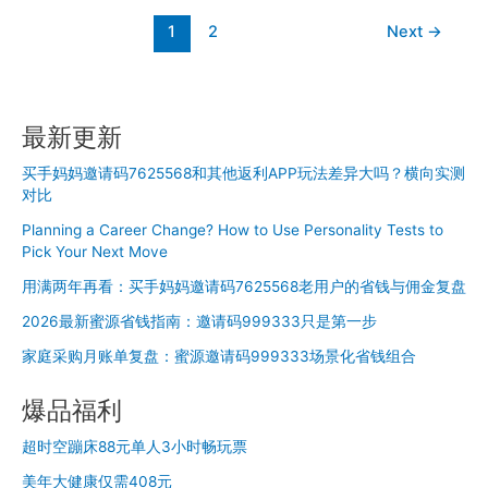
聚
得
光
1
2
Next
→
投
放
笔
记
最新更新
没
流
买手妈妈邀请码7625568和其他返利APP玩法差异大吗？横向实测
量
对比
怎
Planning a Career Change? How to Use Personality Tests to
么
Pick Your Next Move
回
用满两年再看：买手妈妈邀请码7625568老用户的省钱与佣金复盘
事
2026最新蜜源省钱指南：邀请码999333只是第一步
家庭采购月账单复盘：蜜源邀请码999333场景化省钱组合
爆品福利
超时空蹦床88元单人3小时畅玩票
美年大健康仅需408元