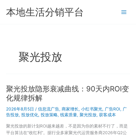
跳
本地生活分销平台
至
内
容
聚光投放
聚光投放隐形衰减曲线：90天内ROI变
化规律拆解
2026年8月5日
/
信息流广告
,
商家增长
,
小红书聚光
,
广告ROI
,
广
告投放
,
投放优化
,
投放策略
,
线索质量
,
聚光投放
,
获客成本
聚光投放的新计划ROI越来越差，不是因为你的素材不行了，而是
平台算法在”收红利”。据行业多家聚光代运营服务商2026年Q2公