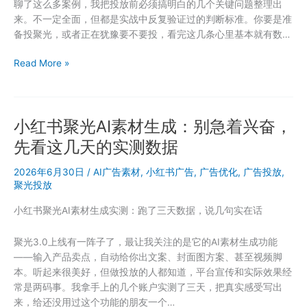
聊了这么多案例，我把投放前必须搞明白的几个关键问题整理出
流
来。不一定全面，但都是实战中反复验证过的判断标准。你要是准
——
备投聚光，或者正在犹豫要不要投，看完这几条心里基本就有数…
这
件
商
Read More »
事
家
给
做
所
小
有
小红书聚光AI素材生成：别急着兴奋，
红
商
书
家
先看这几天的实测数据
投
提
放
了
2026年6月30日
/
AI广告素材
,
小红书广告
,
广告优化
,
广告投放
,
最
聚光投放
个
容
醒
小红书聚光AI素材生成实测：跑了三天数据，说几句实在话
易
犯
聚光3.0上线有一阵子了，最让我关注的是它的AI素材生成功能
的
——输入产品卖点，自动给你出文案、封面图方案、甚至视频脚
错：
本。听起来很美好，但做投放的人都知道，平台宣传和实际效果经
还
常是两码事。我拿手上的几个账户实测了三天，把真实感受写出
没
来，给还没用过这个功能的朋友一个…
准