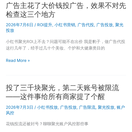
广告主花了大价钱投广告，效果不对先
广
广
告
各
检查这三个地方
投
有
放，
2026年7月6日
/
ROI提升
,
小红书营销
,
广告代投
,
广告投放
,
聚光
什
为
投放
么
什
优
小红书聚光ROI上不去？问题可能不在出价 我是豹子，做广告代投
么
缺
这行几年了，经手过几十个美妆、个护和大健康类目的
别
点
人
广
Read More »
笔
告
记
主
点
花
击
投了三千块聚光，第二天账号被限流
了
率
大
是
——这件事给所有商家提了个醒
价
你
钱
2026年7月3日
/
小红书投放
,
广告投放
,
广告限流
,
聚光投放
,
账户
两
投
风控
倍
广
花钱投流还被封号？聊聊聚光账户风控那些事
告，
效