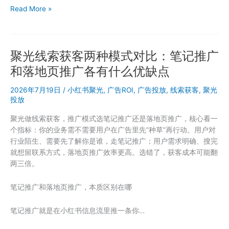
规
聚
Read More »
律
光
拆
投
解
放
聚光线索获客两种模式对比：笔记推广
广
告
和落地页推广各有什么优缺点
总
过
2026年7月19日
/
小红书聚光
,
广告ROI
,
广告投放
,
线索获客
,
聚光
不
投放
了
聚光做线索获客，推广模式选笔记推广还是落地页推广，核心看一
审
个指标：你的业务需不需要用户在广告里先”种草”再行动。用户对
核？
行业陌生、需要先了解你是谁，走笔记推广；用户需求明确、搜完
可
就想留联系方式，落地页推广效率更高。选错了，获客成本可能翻
能
两三倍。
是
踩
笔记推广和落地页推广，本质区别在哪
了
新
笔记推广就是在小红书信息流里推一条你…
规
的