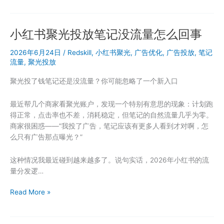
天
有
的
限
实
小红书聚光投放笔记没流量怎么回事
怎
测
么
数
2026年6月24日
/
Redskill
,
小红书聚光
,
广告优化
,
广告投放
,
笔记
投
据
流量
,
聚光投放
广
告？
聚光投了钱笔记还是没流量？你可能忽略了一个新入口
小
红
最近帮几个商家看聚光账户，发现一个特别有意思的现象：计划跑
书
得正常，点击率也不差，消耗稳定，但笔记的自然流量几乎为零。
聚
商家很困惑——”我投了广告，笔记应该有更多人看到才对啊，怎
光
么只有广告那点曝光？”
小
额
这种情况我最近碰到越来越多了。说句实话，2026年小红书的流
投
量分发逻…
放
的
小
Read More »
运
红
营
书
心