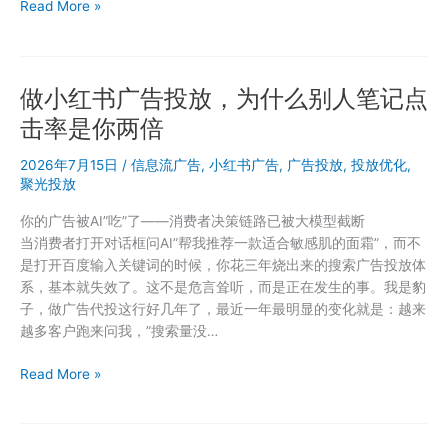
聚
Read More »
红
光
线
线
索
做小红书广告投放，为什么别人笔记点
获
客
击率是你两倍
两
种
2026年7月15日
/
信息流广告
,
小红书广告
,
广告投放
,
投放优化
,
模
聚光投放
式
你的广告被AI”吃”了——消费者决策链路已被大模型截断
对
当消费者打开对话框问AI”帮我推荐一款适合敏感肌的面霜”，而不
比：
是打开百度输入关键词的时候，你花三年烧出来的搜索广告投放体
笔
系，基本就失效了。这不是危言耸听，而是正在发生的事。我是豹
记
子，做广告代投这行好几年了，最近一年最明显的变化就是：越来
推
越多客户跑来问我，”搜索量没…
广
和
做
Read More »
落
小
地
红
页
书
推