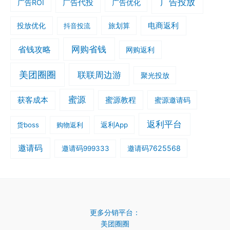
广告投放
广告ROI
广告代投
广告优化
旅划算
电商返利
投放优化
抖音投流
网购省钱
省钱攻略
网购返利
美团圈圈
联联周边游
聚光投放
蜜源
获客成本
蜜源教程
蜜源邀请码
返利平台
货boss
购物返利
返利App
邀请码
邀请码7625568
邀请码999333
更多分销平台：
美团圈圈