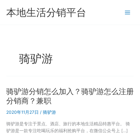
跳
本地生活分销平台
至
内
容
骑驴游
骑驴游分销怎么加入？骑驴游怎么注册
分销商？兼职
2020年11月27日
/
骑驴游
骑驴游是专注于景点、酒店、旅行的本地生活精品特惠平台。 骑
驴游是一款专注吃喝玩乐的福利抢购平台，在微信公众号上 […]