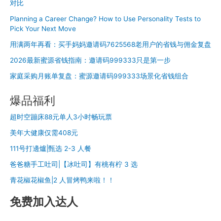
钱？
职
对比
骑
Planning a Career Change? How to Use Personality Tests to
驴
Pick Your Next Move
游
怎
用满两年再看：买手妈妈邀请码7625568老用户的省钱与佣金复盘
么
2026最新蜜源省钱指南：邀请码999333只是第一步
赚
佣
家庭采购月账单复盘：蜜源邀请码999333场景化省钱组合
金
爆品福利
推
广？
超时空蹦床88元单人3小时畅玩票
美年大健康仅需408元
111号打邊爐|甄选 2-3 人餐
爸爸糖手工吐司|【冰吐司】有桃有柠 3 选
青花椒花椒鱼|2 人冒烤鸭来啦！！
免费加入达人