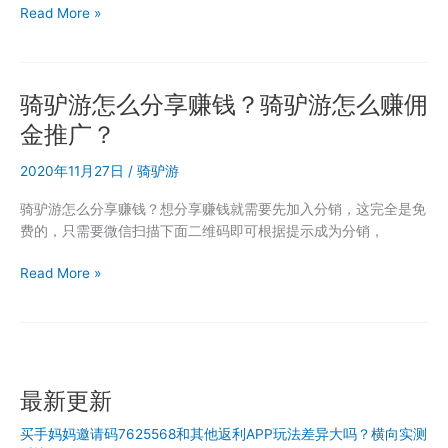
骑
Read More »
驴
游
分
骑驴游怎么分享赚钱？骑驴游怎么赚佣
销
怎
金推广？
么
加
2020年11月27日
/
骑驴游
入？
骑驴游怎么分享赚钱？想分享赚钱就需要先加入分销，这完全是免
骑
费的，只需要微信扫描下面二维码即可根据提示成为分销，
驴
游
骑
Read More »
怎
驴
么
游
注
怎
册
么
分
分
销
最新更新
享
商？
赚
兼
买手妈妈邀请码7625568和其他返利APP玩法差异大吗？横向实测