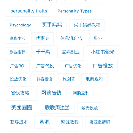
personality traits
Personality Types
买手妈妈
买手妈妈教程
Psychology
优惠券
信息流广告
副业
享库生活
千千惠
小红书聚光
宝妈副业
副业推荐
广告投放
广告ROI
广告代投
广告优化
旅划算
电商返利
投放优化
抖音投流
网购省钱
省钱攻略
网购返利
美团圈圈
联联周边游
聚光投放
蜜源
获客成本
蜜源教程
蜜源邀请码