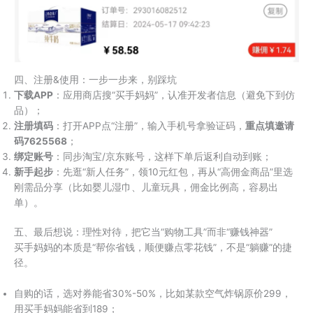
四、注册&使用：一步一步来，别踩坑
​下载APP​
​：应用商店搜“买手妈妈”，认准开发者信息（避免下到仿
品）；
​注册填码​
​：打开APP点“注册”，输入手机号拿验证码，​
​重点填邀请
码7625568​
​；
​绑定账号​
​：同步淘宝/京东账号，这样下单后返利自动到账；
​新手起步​
​：先逛“新人任务”，领10元红包，再从“高佣金商品”里选
刚需品分享（比如婴儿湿巾、儿童玩具，佣金比例高，容易出
单）。
五、最后想说：理性对待，把它当“购物工具”而非“赚钱神器”
买手妈妈的本质是“帮你省钱，顺便赚点零花钱”，不是“躺赚”的捷
径。
自购的话，选对券能省30%-50%，比如某款空气炸锅原价299，
用买手妈妈能省到189；