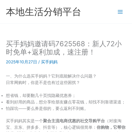
跳
本地生活分销平台
至
内
容
买手妈妈邀请码7625568：新人72小
时免单+返利加成，速注册！
2025年10月27日
/
买手妈妈
一、为什么选买手妈妈？它到底能解决什么问题？
日常网购时，你是不是也有过这些困扰？
想省钱，却要翻几十页找隐藏优惠券；
看到好用的商品，想分享给朋友赚点零花钱，却找不到靠谱渠道；
怕踩坑——要么券是假的，要么返利不到账。
买手妈妈其实是一个​
​聚合主流电商优惠的社交导购平台​
​（对接淘
宝、京东、拼多多、抖音等），核心逻辑很简单：​
​你购物，它帮你