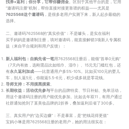
找券+返利；你分享，它帮你赚佣金​
​。区别于其他平台的是，它用
“邀请码注册”机制，帮你直接对接更靠谱的权益——尤其是​
7625568这个邀请码​
​，是很多老用户实测下来，新人起步最稳的
选择。
二、邀请码7625568的“真实价值”：不是噱头，是实在福利
买手妈妈是邀请制注册，填对邀请码，能直接解锁3项新人专属权
益（来自平台规则和用户反馈）：
​新人福利包：自购先省一笔​
​用7625568注册后，能领“首单0元购”
（7天内有效，选刚需品比如纸巾、湿巾）、15元无门槛红包，还
有​
​永久返利加成​
​——比普通用户多5%-10%。比如买100元的婴儿
车，别人返5元，你能返5.5-6元，积少成多就是零花钱。
​导师支持：不用摸黑摸索​
​。
​长期收益：活动优先参与​
​平台的品牌特卖、节日补贴、免单活动，
用这个邀请码注册的用户能优先参加。比如去年双11，有用户通过
社群通知抢到了某美妆品牌的2折券，叠加返利后省了300多。
三、真实用户的“边买边赚”：不是暴富，是“把钱花得更值”
宝妈小琳是用7625568注册的老用户，她的用法很实在：