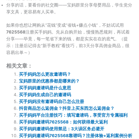
分享的话，要看你的社交圈——宝妈群里分享母婴用品，学生党分
享文具，更容易有人买单。
如果你也想让网购从“花钱”变成“省钱+赚点小钱”，不妨试试用​
7625568​
​注册买手妈妈。先从自购开始，慢慢熟悉规则，再试着
分享——毕竟，每一笔省下来的钱，都是实实在在的底气。（提
示：注册后记得去“新手教程”看技巧，前3天分享高佣金商品，很
容易出单～）​
相关文章：
买手妈妈怎么更改邀请码？
宝妈群里的优惠券都是哪来的？
买手妈妈邀请码是什么意思
买手妈妈生成自己的邀请码
买手妈妈没有邀请码自己怎么注册
抖音商品怎么返佣金？抖音上买东西怎么返佣金？
买手妈妈平台注册技巧：填写邀请码，享受官方专属福利
买手妈妈邀请码7625568：如何获得最大返利
买手妈妈邀请码使用禁忌：3大误区务必避开
买手妈妈邀请码7625568靠谱吗？注册体验+返利案例分析