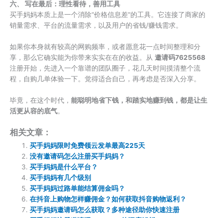
六、 写在最后：理性看待，善用工具
买手妈妈本质上是一个消除“价格信息差”的工具。它连接了商家的
销量需求、平台的流量需求，以及用户的省钱/赚钱需求。
如果你本身就有较高的网购频率，或者愿意花一点时间整理和分
享，那么它确实能为你带来实实在在的收益。从
邀请码7625568
注册开始，先进入一个靠谱的团队圈子，花几天时间摸清整个流
程，自购几单体验一下。觉得适合自己，再考虑是否深入分享。
毕竟，在这个时代，
能聪明地省下钱，和踏实地赚到钱，都是让生
活更从容的底气
。
相关文章：
买手妈妈限时免费领云发单最高225天
没有邀请码怎么注册买手妈妈？
买手妈妈是什么平台？
买手妈妈有几个级别
买手妈妈过路单能结算佣金吗？
在抖音上购物怎样赚佣金？如何获取抖音购物返利？
买手妈妈邀请码怎么获取？多种途径助你快速注册