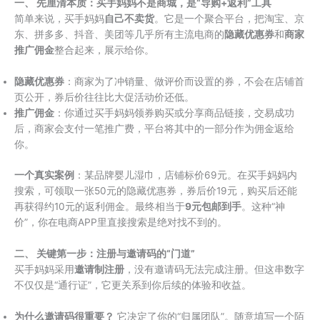
一、 先厘清本质：买手妈妈不是商城，是“导购+返利”工具
简单来说，买手妈妈
自己不卖货
。它是一个聚合平台，把淘宝、京
东、拼多多、抖音、美团等几乎所有主流电商的
隐藏优惠券
和
商家
推广佣金
整合起来，展示给你。
隐藏优惠券
：商家为了冲销量、做评价而设置的券，不会在店铺首
页公开，券后价往往比大促活动价还低。
推广佣金
：你通过买手妈妈领券购买或分享商品链接，交易成功
后，商家会支付一笔推广费，平台将其中的一部分作为佣金返给
你。
一个真实案例
：某品牌婴儿湿巾，店铺标价69元。在买手妈妈内
搜索，可领取一张50元的隐藏优惠券，券后价19元，购买后还能
再获得约10元的返利佣金。最终相当于
9元包邮到手
。这种“神
价”，你在电商APP里直接搜索是绝对找不到的。
二、 关键第一步：注册与邀请码的“门道”
买手妈妈采用
邀请制注册
，没有邀请码无法完成注册。但这串数字
不仅仅是“通行证”，它更关系到你后续的体验和收益。
为什么邀请码很重要？
它决定了你的“归属团队”。随意填写一个陌