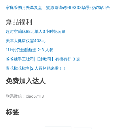
家庭采购月账单复盘：蜜源邀请码999333场景化省钱组合
爆品福利
超时空蹦床88元单人3小时畅玩票
美年大健康仅需408元
111号打邊爐|甄选 2-3 人餐
爸爸糖手工吐司|【冰吐司】有桃有柠 3 选
青花椒花椒鱼|2 人冒烤鸭来啦！！
免费加入达人
联系微信：xiao57113
标签