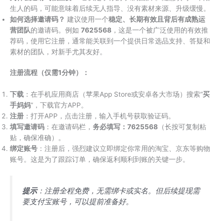
生人的码，可能意味着后续无人指导、没有素材来源、升级缓慢。
如何选择邀请码？
建议使用一个
稳定、长期有效且背后有成熟运
营团队
的邀请码。例如
7625568
，这是一个被广泛使用的有效推
荐码，使用它注册，通常能关联到一个提供日常选品支持、答疑和
素材的团队，对新手尤其友好。
注册流程（仅需1分钟）：
下载
：在手机应用商店（苹果App Store或安卓各大市场）搜索“
买
手妈妈
”，下载官方APP。
注册
：打开APP，点击注册，输入手机号获取验证码。
填写邀请码
：在邀请码栏，
务必填写：7625568
（长按可复制粘
贴，确保准确）。
绑定账号
：注册后，强烈建议立即绑定你常用的淘宝、京东等购物
账号。这是为了跟踪订单，确保返利顺利到账的关键一步。
提示
：注册全程免费，无需绑卡或实名。但后续提现需
要支付宝账号，可以提前准备好。