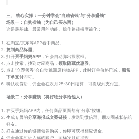
三、 核心实操：一分钟学会“自购省钱”与“分享赚钱”
场景一：自购省钱（为自己买东西）
这是最基础、最常用的功能。操作路径极度简化：
在淘宝/京东等APP看中商品。
复制商品标题
。
打开
买手妈妈APP
，它会自动弹出搜索框。
点击搜索，找到对应商品，
领取隐藏优惠券
。
点击“立即领券”会自动跳回原购物APP，此时订单价格已减，
照常
下单支付
即可。
确认收货后，佣金会在次月25-30日结算，可提现到支付宝。
场景二：分享赚钱（将好物分享给他人）
在买手妈妈APP内，任何商品页面都有“分享”按钮。
生成专属的
分享海报或文案链接
，发送到微信群、朋友圈或私信给
好友。
好友通过你的链接领券购买，你即可获得相应佣金。
佣金会实时计入你的账户，同样次月可提现。