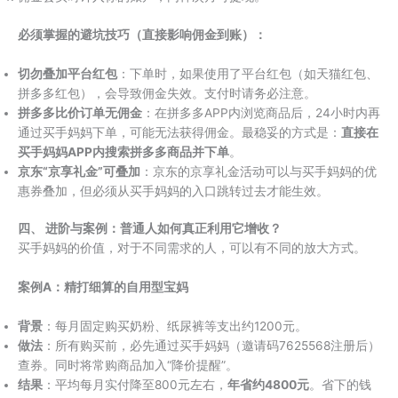
必须掌握的避坑技巧（直接影响佣金到账）：
切勿叠加平台红包
：下单时，如果使用了平台红包（如天猫红包、
拼多多红包），会导致佣金失效。支付时请务必注意。
拼多多比价订单无佣金
：在拼多多APP内浏览商品后，24小时内再
通过买手妈妈下单，可能无法获得佣金。最稳妥的方式是：
直接在
买手妈妈APP内搜索拼多多商品并下单
。
京东“京享礼金”可叠加
：京东的京享礼金活动可以与买手妈妈的优
惠券叠加，但必须从买手妈妈的入口跳转过去才能生效。
四、 进阶与案例：普通人如何真正利用它增收？
买手妈妈的价值，对于不同需求的人，可以有不同的放大方式。
案例A：精打细算的自用型宝妈
背景
：每月固定购买奶粉、纸尿裤等支出约1200元。
做法
：所有购买前，必先通过买手妈妈（邀请码7625568注册后）
查券。同时将常购商品加入“降价提醒”。
结果
：平均每月实付降至800元左右，
年省约4800元
。省下的钱