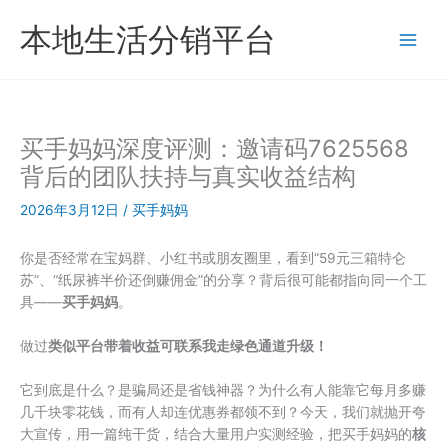
跳
本地生活分销平台
至
内
容
买手妈妈深度评测：邀请码7625568
背后的团队扶持与真实收益结构
2026年3月12日
/
买手妈妈
你是否经常在宝妈群、小红书或朋友圈里，看到“59元三箱特仑
苏”、“纸尿裤半价还倒赚佣金”的分享？背后很可能都指向同一个工
具——
买手妈妈
。
做过
类似平台带着收益可联系我走绿色通道升级！
它到底是什么？是骗局还是省钱神器？为什么有人能靠它每月多赚
几千块零花钱，而有人却连优惠券都领不到？今天，我们就抛开夸
大宣传，用一篇纯干货，结合大量用户实测经验，把买手妈妈的
核